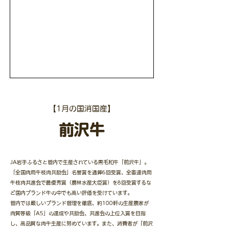
【1月の国消国産】
前沢牛
JA岩手ふるさと管内で生産されている黒毛和牛「前沢牛」。
「全国肉用牛枝肉共励会」名誉賞を通算6回受賞、全畜連肉用
牛枝肉共進会で最優秀賞（農林水産大臣賞）を8回受賞するな
ど国内ブランド牛の中でも高い評価を受けています。
管内では厳しいブランド管理を徹底、約100軒の生産農家が
肉質等級「A5」の達成や共励会、共進会の上位入賞を目指
し、高品質な肉牛生産に努めています。また、消費者が「前沢