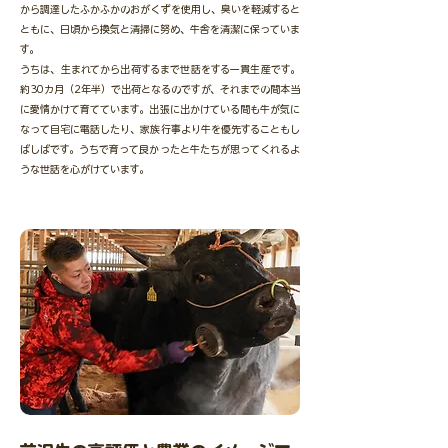
から調達したふかふかのおがくずを使用し、臭いを軽減すると
ともに、日頃から換気と清掃に努め、牛舎を清潔に保っていま
す。
うちは、生まれてから出荷するまで世話をする一貫生産です。
約30カ月（2年半）で出荷となるのですが、それまでの間本当
に愛情かけて育てています。出張に出かけている間も牛が気に
なって自宅に電話したり、家族行事より牛を優先することもし
ばしばです。うちで育って良かったと牛たちが思ってくれるよ
うな世話を心がけています。