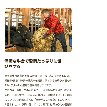
清潔な牛舎で愛情たっぷりに世
話をする
岩手県奥州市前沢地域の西側・衣川の山あいで肥育120頭、
繁殖60頭計180頭の前沢牛を飼養、餌となる牧草や水稲も約
19ヘクタールの農地で自家栽培しています。
牛たちが「健康」であるために、日々の世話で大切にしている
のは、「よく食べ」「安心して眠れる」環境づくりです。寝床
については以前獣医さんに「自分がここで寝たいと思うか？」
と言われたことが頭に残っていて、敷料には県内各地の製材所