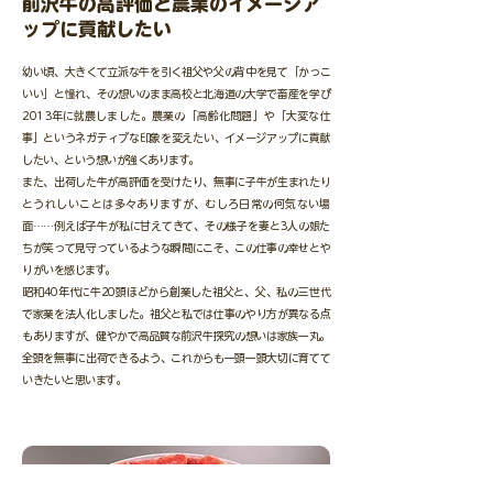
前沢牛の高評価と農業のイメージア
ップに貢献したい
幼い頃、大きくて立派な牛を引く祖父や父の背中を見て「かっこ
いい」と憧れ、その想いのまま高校と北海道の大学で畜産を学び
2013年に就農しました。農業の「高齢化問題」や「大変な仕
事」というネガティブな印象を変えたい、イメージアップに貢献
したい、という想いが強くあります。
また、出荷した牛が高評価を受けたり、無事に子牛が生まれたり
とうれしいことは多々ありますが、むしろ日常の何気ない場
面……例えば子牛が私に甘えてきて、その様子を妻と3人の娘た
ちが笑って見守っているような瞬間にこそ、この仕事の幸せとや
りがいを感じます。
昭和40年代に牛20頭ほどから創業した祖父と、父、私の三世代
で家業を法人化しました。祖父と私では仕事のやり方が異なる点
もありますが、健やかで高品質な前沢牛探究の想いは家族一丸。
全頭を無事に出荷できるよう、これからも一頭一頭大切に育てて
いきたいと思います。